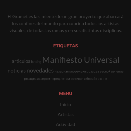
El Gramet es la simiente de un gran proyecto que abarcará
los confines del mundo para cubrir a todos los artistas
visuales, de todas las ramas y en sus distintas disciplinas.
ETIQUETAS
Manifiesto Universal
articulos
betting
novedades
noticias
лазерная коррекция розацеа весной
лечение
розацеа лазером перед летом
ретинол в борьбе с акне
MENU
Inicio
Artistas
Actividad