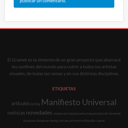
publicar un comentario.
El Gramet es la simiente de un gran proyecto que abarcará
los confines del mundo para cubrir a todos los artistas
visuales, de todas las ramas y en sus distintas disciplinas.
ETIQUETAS
Manifiesto Universal
articulos
betting
novedades
noticias
лазерная коррекция розацеа весной
лечение
розацеа лазером перед летом
ретинол в борьбе с акне