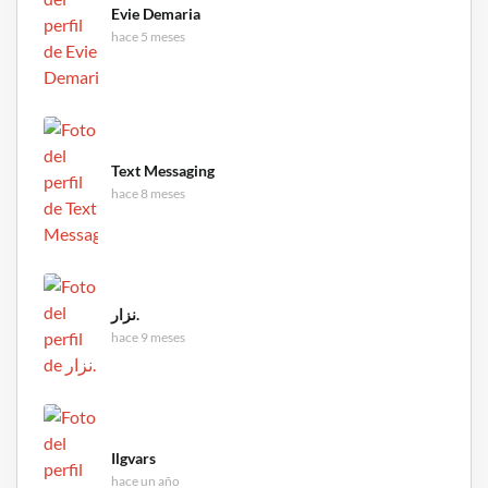
Evie Demaria
hace 5 meses
Text Messaging
hace 8 meses
نزار.
hace 9 meses
Ilgvars
hace un año