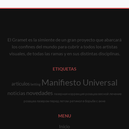
El Gramet es la simiente de un gran proyecto que abarcará
los confines del mundo para cubrir a todos los artistas
visuales, de todas las ramas y en sus distintas disciplinas.
ETIQUETAS
Manifiesto Universal
articulos
betting
novedades
noticias
лазерная коррекция розацеа весной
лечение
розацеа лазером перед летом
ретинол в борьбе с акне
MENU
Inicio