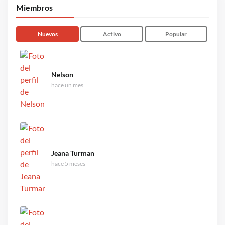
Miembros
Nuevos
Activo
Popular
Nelson
hace un mes
Jeana Turman
hace 5 meses