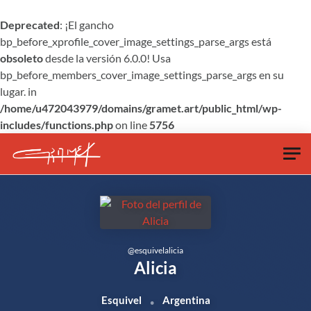
Deprecated
: ¡El gancho
bp_before_xprofile_cover_image_settings_parse_args está
obsoleto
desde la versión 6.0.0! Usa
bp_before_members_cover_image_settings_parse_args en su
lugar. in
/home/u472043979/domains/gramet.art/public_html/wp-
includes/functions.php
on line
5756
Skip to main content
@
esquivelalicia
Alicia
Esquivel
Argentina