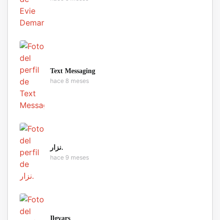
Text Messaging
hace 8 meses
نزار.
hace 9 meses
Ilgvars