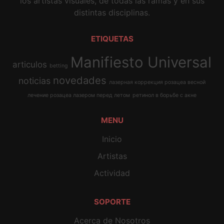
los artistas visuales, de todas las ramas y en sus
distintas disciplinas.
ETIQUETAS
Manifiesto Universal
articulos
betting
novedades
noticias
лазерная коррекция розацеа весной
лечение розацеа лазером перед летом
ретинол в борьбе с акне
MENU
Inicio
Artistas
Actividad
SOPORTE
Acerca de Nosotros