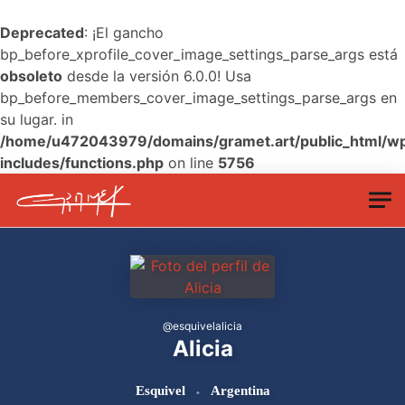
Deprecated
: ¡El gancho
bp_before_xprofile_cover_image_settings_parse_args está
obsoleto
desde la versión 6.0.0! Usa
bp_before_members_cover_image_settings_parse_args en
su lugar. in
/home/u472043979/domains/gramet.art/public_html/w
includes/functions.php
on line
5756
Skip to main content
@
esquivelalicia
Alicia
Esquivel
Argentina