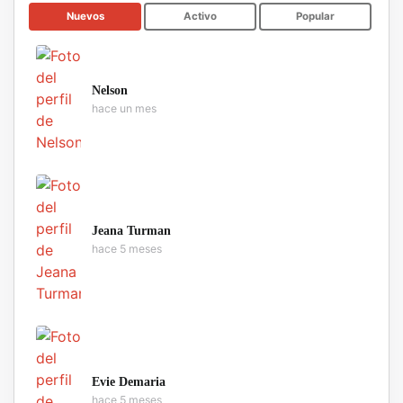
Nuevos
Activo
Popular
Nelson
hace un mes
Jeana Turman
hace 5 meses
Evie Demaria
hace 5 meses