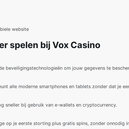
biele website
er spelen bij Vox Casino
erde beveiligingstechnologieën om jouw gegevens te besche
steunt alle moderne smartphones en tablets zonder dat je e
 sneller bij gebruik van e-wallets en cryptocurrency.
 op je eerste storting plus gratis spins, zonder onnodig 