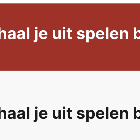
aal je uit spelen 
aal je uit spelen 