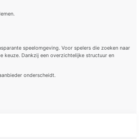
blemen.
sparante speelomgeving. Voor spelers die zoeken naar
 keuze. Dankzij een overzichtelijke structuur en
aanbieder onderscheidt.