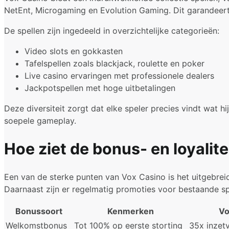
NetEnt, Microgaming en Evolution Gaming. Dit garandeert 
De spellen zijn ingedeeld in overzichtelijke categorieën:
Video slots en gokkasten
Tafelspellen zoals blackjack, roulette en poker
Live casino ervaringen met professionele dealers
Jackpotspellen met hoge uitbetalingen
Deze diversiteit zorgt dat elke speler precies vindt wat 
soepele gameplay.
Hoe ziet de bonus- en loyalite
Een van de sterke punten van Vox Casino is het uitgebre
Daarnaast zijn er regelmatig promoties voor bestaande 
Bonussoort
Kenmerken
Vo
Welkomstbonus
Tot 100% op eerste storting
35x inzetv