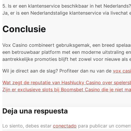
5. Is er een klantenservice beschikbaar in het Nederlands?
Ja, er is een Nederlandstalige klantenservice via livechat 
Conclusie
Vox Casino combineert gebruiksgemak, een breed spelaan
een betrouwbaar platform met een moderne uitstraling en 
aantrekkelijke promoties blijft het zowel voor nieuwe als 
Wil je direct aan de slag? Profiteer dan nu van de
vox casi
Navegación
Wat zegt de reputatie van Hashlucky Casino over speler
Zijn er exclusieve slots bij Boomsbet Casino die je niet 
de
entradas
Deja una respuesta
Lo siento, debes estar
conectado
para publicar un coment