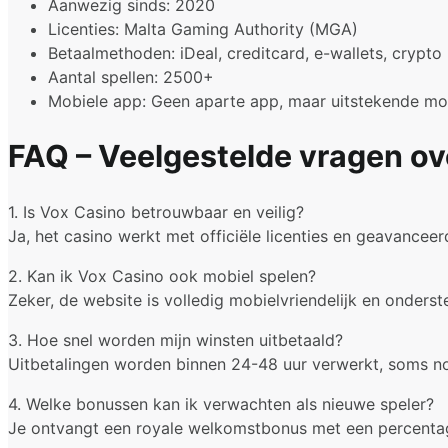
Aanwezig sinds: 2020
Licenties: Malta Gaming Authority (MGA)
Betaalmethoden: iDeal, creditcard, e-wallets, crypto
Aantal spellen: 2500+
Mobiele app: Geen aparte app, maar uitstekende mo
FAQ – Veelgestelde vragen ov
1. Is Vox Casino betrouwbaar en veilig?
Ja, het casino werkt met officiële licenties en geavance
2. Kan ik Vox Casino ook mobiel spelen?
Zeker, de website is volledig mobielvriendelijk en onder
3. Hoe snel worden mijn winsten uitbetaald?
Uitbetalingen worden binnen 24-48 uur verwerkt, soms nog
4. Welke bonussen kan ik verwachten als nieuwe speler?
Je ontvangt een royale welkomstbonus met een percentage