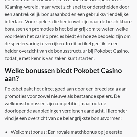
iGaming-wereld, maar weet zich snel te onderscheiden door
een aantrekkelijk bonusaanbod en een gebruiksvriendelijke
interface. Voor spelers die benieuwd zijn naar de beschikbare
bonussen en promoties is het belangrijk om te weten welke
voordelen het casino precies biedt én hoe ze bedoeld zijn om
de speelervaring te verrijken. In dit artikel geef ik je een
helder overzicht van de bonusstructuur bij Pokobet Casino,
zodat je met kennis van zaken kunt starten.
Welke bonussen biedt Pokobet Casino
aan?
Pokobet pakt het direct goed aan door een breed scala aan
promoties voor zowel nieuwe als bestaande spelers. De
welkomstbonussen zijn competitief, maar ook de
doorlopende aanbiedingen verdienen aandacht. Hieronder
vind je een overzicht van de belangrijkste bonusvormen:
Welkomstbonus: Een royale matchbonus op je eerste