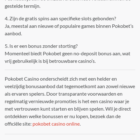
gestelde termijn.
4. Zijn de gratis spins aan specifieke slots gebonden?
Ja, meestal aan nieuwe of populaire games binnen Pokobet’s
aanbod.
5. Is er een bonus zonder storting?
Momenteel biedt Pokobet geen no-deposit bonus aan, wat
vrij gebruikelijk is bij betrouwbare casino’s.
Pokobet Casino onderscheidt zich met een helder en
veelzijdig bonusaanbod dat tegemoetkomt aan zowel nieuwe
als ervaren spelers. Door transparante voorwaarden en
regelmatig vernieuwde promoties is het een casino waar je
met vertrouwen kunt starten en blijven spelen. Wil je direct
ontdekken welke bonussen er nu lopen, bezoek dan de
officiële site:
pokobet casino online
.
Navegación de entradas