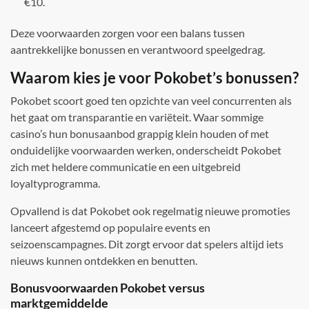
€10.
Deze voorwaarden zorgen voor een balans tussen
aantrekkelijke bonussen en verantwoord speelgedrag.
Waarom kies je voor Pokobet’s bonussen?
Pokobet scoort goed ten opzichte van veel concurrenten als
het gaat om transparantie en variëteit. Waar sommige
casino’s hun bonusaanbod grappig klein houden of met
onduidelijke voorwaarden werken, onderscheidt Pokobet
zich met heldere communicatie en een uitgebreid
loyaltyprogramma.
Opvallend is dat Pokobet ook regelmatig nieuwe promoties
lanceert afgestemd op populaire events en
seizoenscampagnes. Dit zorgt ervoor dat spelers altijd iets
nieuws kunnen ontdekken en benutten.
Bonusvoorwaarden Pokobet versus
marktgemiddelde