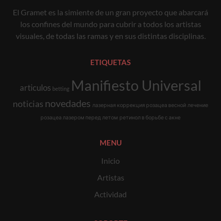
El Gramet es la simiente de un gran proyecto que abarcará
los confines del mundo para cubrir a todos los artistas
visuales, de todas las ramas y en sus distintas disciplinas.
ETIQUETAS
Manifiesto Universal
articulos
betting
novedades
noticias
лазерная коррекция розацеа весной
лечение
розацеа лазером перед летом
ретинол в борьбе с акне
MENU
Inicio
Artistas
Actividad