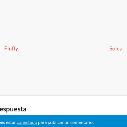
 de entradas
Fluffy
Solea
respuesta
bes estar
conectado
para publicar un comentario.