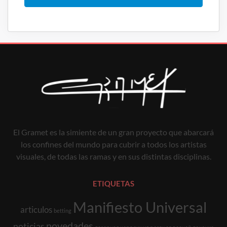
El Gramet es la simiente de un gran proyecto que abarcará
los confines del mundo para cubrir a todos los artistas
visuales, de todas las ramas y en sus distintas disciplinas.
ETIQUETAS
Manifiesto Universal
articulos
betting
novedades
noticias