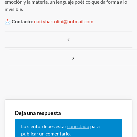
emoción y la materia, un lenguaje poético que da forma a lo
invisible.
📩
Contacto:
nattybartolini@hotmail.com
Navegación de entradas
Deja una respuesta
Lo siento, debes estar
conectado
para
publicar un comentario.