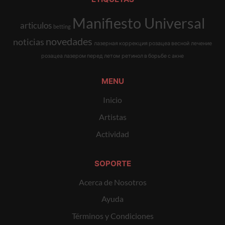
Manifiesto Universal
articulos
betting
novedades
noticias
лазерная коррекция розацеа весной
лечение
розацеа лазером перед летом
ретинол в борьбе с акне
MENU
Inicio
Artistas
Actividad
SOPORTE
Acerca de Nosotros
Ayuda
Términos y Condiciones