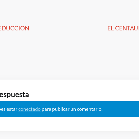
 de entradas
EDUCCION
EL CENTA
respuesta
bes estar
conectado
para publicar un comentario.