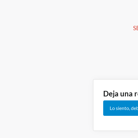
Navegación
S
Deja una 
Lo siento, de