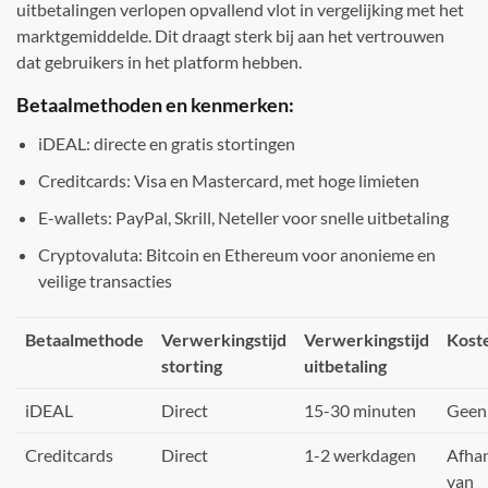
uitbetalingen verlopen opvallend vlot in vergelijking met het
marktgemiddelde. Dit draagt sterk bij aan het vertrouwen
dat gebruikers in het platform hebben.
Betaalmethoden en kenmerken:
iDEAL: directe en gratis stortingen
Creditcards: Visa en Mastercard, met hoge limieten
E-wallets: PayPal, Skrill, Neteller voor snelle uitbetaling
Cryptovaluta: Bitcoin en Ethereum voor anonieme en
veilige transacties
Betaalmethode
Verwerkingstijd
Verwerkingstijd
Kost
storting
uitbetaling
iDEAL
Direct
15-30 minuten
Geen
Creditcards
Direct
1-2 werkdagen
Afhan
van