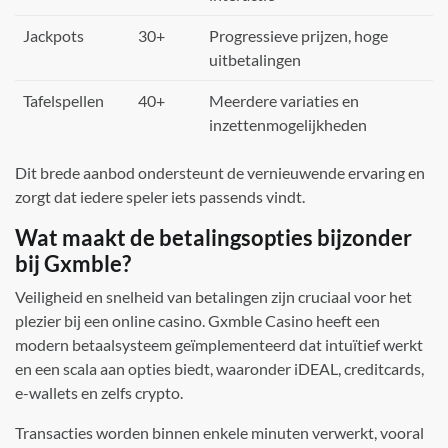
Jackpots
30+
Progressieve prijzen, hoge
uitbetalingen
Tafelspellen
40+
Meerdere variaties en
inzettenmogelijkheden
Dit brede aanbod ondersteunt de vernieuwende ervaring en
zorgt dat iedere speler iets passends vindt.
Wat maakt de betalingsopties bijzonder
bij Gxmble?
Veiligheid en snelheid van betalingen zijn cruciaal voor het
plezier bij een online casino. Gxmble Casino heeft een
modern betaalsysteem geïmplementeerd dat intuïtief werkt
en een scala aan opties biedt, waaronder iDEAL, creditcards,
e-wallets en zelfs crypto.
Transacties worden binnen enkele minuten verwerkt, vooral