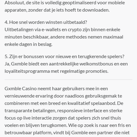
Absoluut, de site is volledig geoptimaliseerd voor mobiele
apparaten, zonder dat je iets hoeft te downloaden.
4. Hoe snel worden winsten uitbetaald?
Uitbetalingen via e-wallets en crypto zijn binnen enkele
minuten beschikbaar, andere methodes nemen maximaal
enkele dagen in beslag.
5. Zijn er bonussen voor nieuwe en terugkerende spelers?
Ja, Gxmble biedt een aantrekkelijke welkomstbonus en een
loyaliteitsprogramma met regelmatige promoties.
Gxmble Casino neemt haar gebruikers mee in een
vernieuwende ervaring door naadloos gebruiksgemak te
combineren met een breed en kwalitatief spelaanbod. De
transparante betalingen, responsieve interface en sterke
focus op live interactie zorgen dat spelers zich snel thuis
voelen en blijven terugkomen. Wie op zoek is naar een fris en
betrouwbaar platform, vindt bij Gxmble een partner die niet