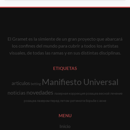
El Gramet es la simiente de un gran proyecto que abarcará
los confines del mundo para cubrir a todos los artistas
visuales, de todas las ramas y en sus distintas disciplinas.
ETIQUETAS
Manifiesto Universal
articulos
betting
novedades
noticias
лазерная коррекция розацеа весной
лечение
розацеа лазером перед летом
ретинол в борьбе с акне
MENU
Inicio