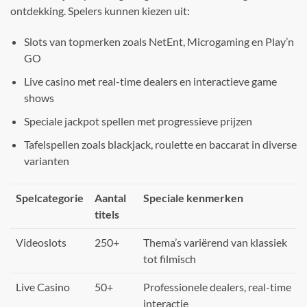
ontdekking. Spelers kunnen kiezen uit:
Slots van topmerken zoals NetEnt, Microgaming en Play’n
GO
Live casino met real-time dealers en interactieve game
shows
Speciale jackpot spellen met progressieve prijzen
Tafelspellen zoals blackjack, roulette en baccarat in diverse
varianten
Spelcategorie
Aantal
Speciale kenmerken
titels
Videoslots
250+
Thema’s variërend van klassiek
tot filmisch
Live Casino
50+
Professionele dealers, real-time
interactie