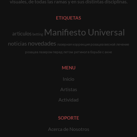
visuales, de todas las ramas y en sus distintas disciplinas.
ETIQUETAS
Manifiesto Universal
articulos
betting
novedades
noticias
лазерная коррекция розацеа весной
лечение
розацеа лазером перед летом
ретинол в борьбе с акне
MENU
Inicio
Artistas
Actividad
SOPORTE
Acerca de Nosotros