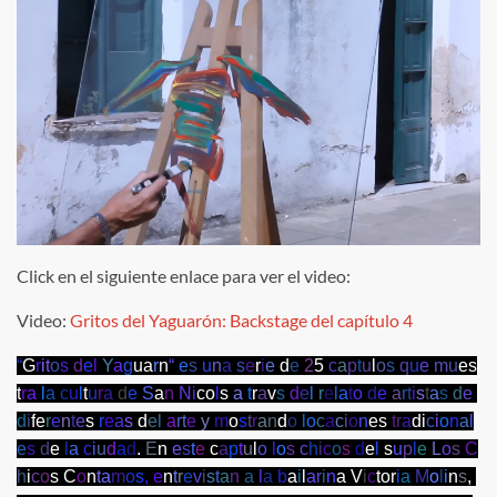
Click en el siguiente enlace para ver el video:
Video:
Gritos del Yaguarón: Backstage del capítulo 4
“
G
r
i
t
o
s
d
e
l
Y
a
g
u
a
r
n
“
e
s
u
n
a
s
e
r
i
e
d
e
2
5
c
a
p
t
u
l
o
s
q
u
e
m
u
e
s
t
r
a
l
a
c
u
l
t
u
r
a
d
e
S
a
n
N
i
c
o
l
s
a
t
r
a
v
s
d
e
l
r
e
l
a
t
o
d
e
a
r
t
i
s
t
a
s
d
e
d
i
f
e
r
e
n
t
e
s
r
e
a
s
d
e
l
a
r
t
e
y
m
o
s
t
r
a
n
d
o
l
o
c
a
c
i
o
n
e
s
t
r
a
d
i
c
i
o
n
a
l
e
s
d
e
l
a
c
i
u
d
a
d
.
E
n
e
s
t
e
c
a
p
t
u
l
o
l
o
s
c
h
i
c
o
s
d
e
l
s
u
p
l
e
L
o
s
C
h
i
c
o
s
C
o
n
t
a
m
o
s
,
e
n
t
r
e
v
i
s
t
a
n
a
l
a
b
a
i
l
a
r
i
n
a
V
i
c
t
o
r
i
a
M
o
l
i
n
s
,