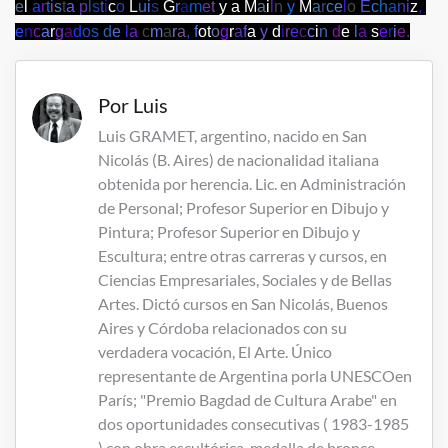
e
l
a
r
t
i
s
t
a
p
l
s
t
i
c
o
L
u
i
s
G
r
a
m
e
t
y
a
M
a
i
l
n
y
M
a
r
c
e
l
o
E
c
h
a
n
i
z
,
e
n
c
a
r
g
a
d
o
s
d
e
l
a
c
m
a
r
a
,
f
o
t
o
g
r
a
f
a
y
d
i
r
e
c
c
i
n
d
e
l
a
s
e
r
i
e
.
Por
Luis
Luis GRAMET, argentino, nacido en San
Nicolás (B. Aires) de nacionalidad italiana
obtenida por herencia. Lic. en Administración
de Personal; Profesor Superior en Dibujo y
Pintura; Profesor Superior en Dibujo y
Escultura; entre otras carreras y cursos, en
Ciencias Empresariales, Sociales y de Bellas
Artes. Dictó cursos en San Nicolás, Buenos
Aires y Córdoba relacionados con su
verdadera vocación, El Arte. Único
representante de Argentina porla UNESCOen
París; "Premio Bagdad de Cultura Arabe" en
dos oportunidades consecutivas ( 1983-1985
) con obra escultórica, medalla de bronce.