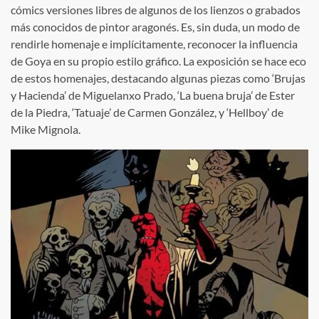
cómics versiones libres de algunos de los lienzos o grabados
más conocidos de pintor aragonés. Es, sin duda, un modo de
rendirle homenaje e implícitamente, reconocer la influencia
de Goya en su propio estilo gráfico. La exposición se hace eco
de estos homenajes, destacando algunas piezas como ‘Brujas
y Hacienda’ de Miguelanxo Prado, ‘La buena bruja’ de Ester
de la Piedra, ‘Tatuaje’ de Carmen González, y ‘Hellboy’ de
Mike Mignola.