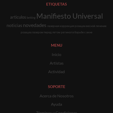
ETIQUETAS
Manifiesto Universal
articulos
betting
novedades
noticias
лазерная коррекция розацеа весной
лечение
розацеа лазером перед летом
ретинол в борьбе с акне
MENU
Inicio
Artistas
Actividad
SOPORTE
Acerca de Nosotros
Ayuda
Términos y Condiciones