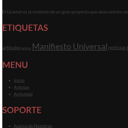
El Gramet es la simiente de un gran proyecto que abarcará los conf
ETIQUETAS
Manifiesto Universal
noticias
articulos
betting
MENU
Inicio
Artistas
Actividad
SOPORTE
Acerca de Nosotros