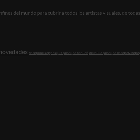
ines del mundo para cubrir a todos los artistas visuales, de todas 
novedades
лазерная коррекция розацеа весной
лечение розацеа лазером пере