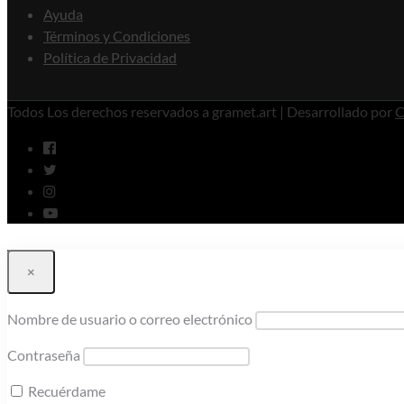
Ayuda
Términos y Condiciones
Política de Privacidad
Todos Los derechos reservados a gramet.art | Desarrollado por
C
×
Nombre de usuario o correo electrónico
Contraseña
Recuérdame