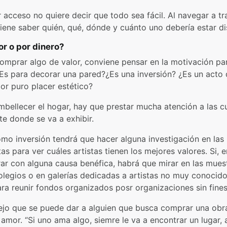
 acceso no quiere decir que todo sea fácil. Al navegar a t
iene saber quién, qué, dónde y cuánto uno debería estar di
r o por dinero?
mprar algo de valor, conviene pensar en la motivación pa
¿Es para decorar una pared?¿Es una inversión? ¿Es un acto 
or puro placer estético?
embellecer el hogar, hay que prestar mucha atención a las c
te donde se va a exhibir.
como inversión tendrá que hacer alguna investigación en la
as para ver cuáles artistas tienen los mejores valores. Si, 
rar con alguna causa benéfica, habrá que mirar en las mues
colegios o en galerías dedicadas a artistas no muy conocido
ra reunir fondos organizados posr organizaciones sin fines
ejo que se puede dar a alguien que busca comprar una obr
 amor. “Si uno ama algo, siemre le va a encontrar un lugar, a