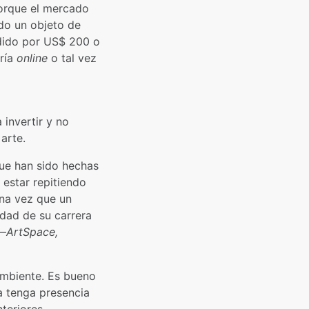
porque el mercado
ndo un objeto de
ndido por US$ 200 o
ería
online
o tal vez
invertir y no
arte.
que han sido hechas
 estar repitiendo
una vez que un
idad de su carrera
 —
ArtSpace,
ambiente. Es bueno
a tenga presencia