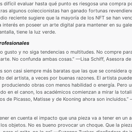
Es difícil evaluar hasta qué punto es riesgosa una compra 
entras algunos coleccionistas han ganado fortunas revendie
studio reciente sugiere que la mayoría de los NFT se han ve
 interés en poseer un arte digital para mantener en su gal
ntalla, tiene la luz verde.
rofesionales
io gusto y no siga tendencias o multitudes. No compre para 
te. No confunda ambas cosas.” —Lisa Schiff, Asesora de 
es son casi siempre más baratas que las que se considera 
 del artista, a veces por buenas razones. El artista puede
o produciendo obras con menos habilidad o energía. Pero 
ado en el canon, los académicos comienzan a mirar la total
jos de Picasso, Matisse y de Kooning ahora son incluidos.”
ener en cuenta el impacto que una pieza va a tener en un 
e los objetos. No es bueno provocar un choque. Que la piez