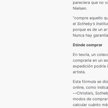
pareciera que no va
Nielsen.
“compre aquello que
el
Sotheby’s Institu
porque es de un art
Nunca hay garantía
Dónde comprar
En teoría, un cole
comprarla en un es
expedición podría i
artista.
Esta fórmula se dio
online, como indic
—Christie’s, Sotheb
modos de comprar a
calcular cuánto má