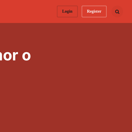
Login
Register
Busca todo 
or o