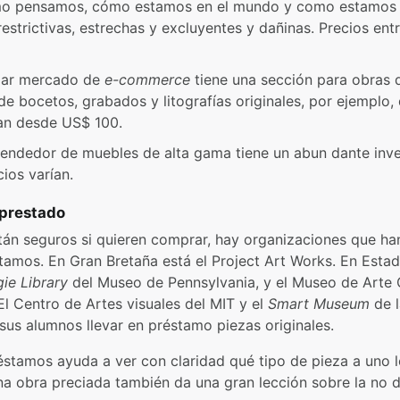
mo pensamos, cómo estamos en el mundo y como estamos 
estrictivas, estrechas y excluyentes y dañinas. Precios en
ular mercado de
e-commerce
tiene una sección para obras d
de bocetos, grabados y litografías originales, por ejemplo,
ían desde US$ 100.
vendedor de muebles de alta gama tiene un abun dante inve
cios varían.
prestado
tán seguros si quieren comprar, hay organizaciones que h
amos. En Gran Bretaña está el Project Art Works. En Esta
ie Library
del Museo de Pennsylvania, y el Museo de Art
El Centro de Artes visuales del MIT y el
Smart Museum
de l
sus alumnos llevar en préstamo piezas originales.
éstamos ayuda a ver con claridad qué tipo de pieza a uno l
a obra preciada también da una gran lección sobre la no d