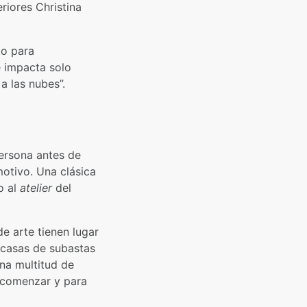
riores Christina
to para
e impacta solo
a las nubes”.
persona antes de
otivo. Una clásica
o al
atelier
del
de arte tienen lugar
s casas de subastas
na multitud de
a comenzar y para