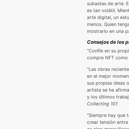
subastas de arte. 
es tan volátil. Mi
arte digital, un e
menos. Quien tenga
mostrarlo en una pa
Consejos de los p
“Confíe en su prop
compre NFT como ar
“Las obras recient
en el mejor momento
sus propias ideas 
artista se ha afirm
y los últimos traba
Collecting 101
“Siempre hay que t
crear tensión entr