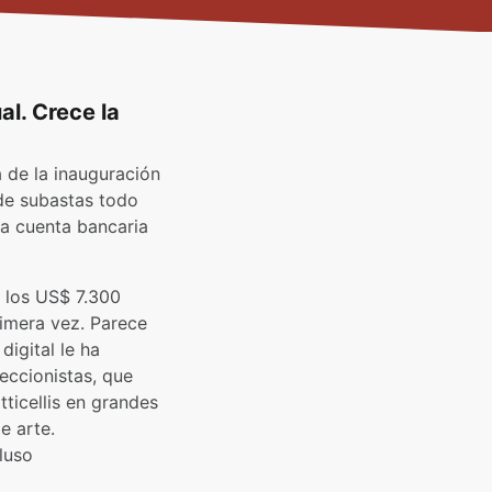
al. Crece la
 de la inauguración
 de subastas todo
da cuenta bancaria
e los US$ 7.300
imera vez. Parece
igital le ha
eccionistas, que
tticellis en grandes
e arte.
luso