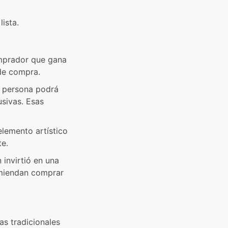
lista.
omprador que gana
 de compra.
a persona podrá
usivas. Esas
lemento artístico
te.
invirtió en una
omiendan comprar
as tradicionales