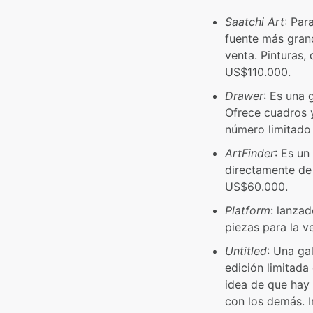
Saatchi Art
: Par
fuente más grand
venta. Pinturas,
US$110.000.
Drawer
: Es una 
Ofrece cuadros y
número limitado
ArtFinder
: Es u
directamente de 
US$60.000.
Platform
: lanza
piezas para la 
Untitled
: Una ga
edición limitada
idea de que hay
con los demás. I