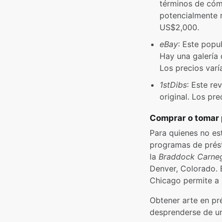
términos de có
potencialmente r
US$2,000.
eBay
: Este pop
Hay una galería 
Los precios var
1stDibs
: Este re
original. Los pre
Comprar o tomar 
Para quienes no es
programas de prést
la
Braddock Carneg
Denver, Colorado. 
Chicago permite a 
Obtener arte en pr
desprenderse de un