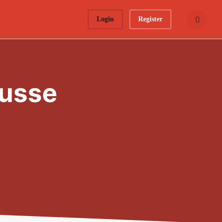
Login
Register
Busca todo 
russe