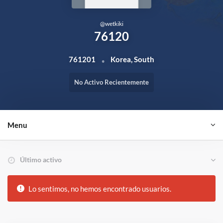
@
wetkiki
76120
761201
Korea, South
No Activo Recientemente
Menu
Ordenar por:
Amigos
Lo sentimos, no hemos encontrado usuarios.