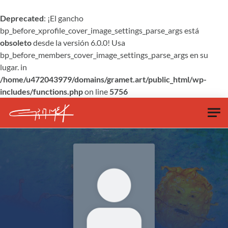
Deprecated
: ¡El gancho
bp_before_xprofile_cover_image_settings_parse_args está
obsoleto
desde la versión 6.0.0! Usa
bp_before_members_cover_image_settings_parse_args en su
lugar. in
/home/u472043979/domains/gramet.art/public_html/wp-
includes/functions.php
on line
5756
Skip to main content