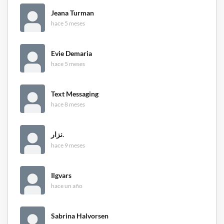
Jeana Turman
hace 5 meses
Evie Demaria
hace 5 meses
Text Messaging
hace 8 meses
نزار.
hace 9 meses
Ilgvars
hace un año
Sabrina Halvorsen