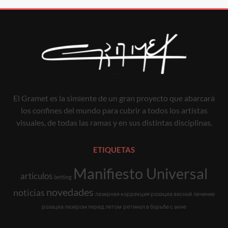
El Gramet es la simiente de un gran proyecto que abarcará
los confines del mundo para cubrir a todos los artistas
visuales, de todas las ramas y en sus distintas disciplinas.
ETIQUETAS
Manifiesto Universal
articulos
betting
novedades
noticias
лазерная коррекция розацеа весной
лечение
розацеа лазером перед летом
ретинол в борьбе с акне