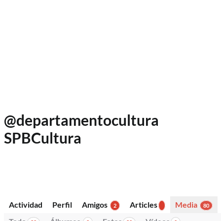
@
departamentocultura
SPBCultura
Servicio Penitenciario Bonaerense
Argentina
Activo hace 4 años, 8 meses
Juan , el copista del CUSAM. Unidad Penitenciaria Nº48 San Mar
Actividad
Perfil
Amigos
Articles
Media
2
80