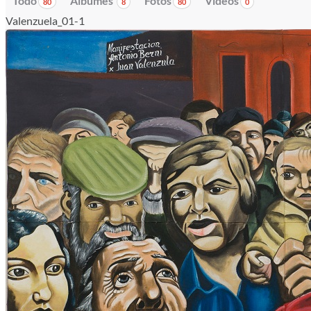
Todo
Álbumes
Fotos
Vídeos
80
8
80
0
Valenzuela_01-1