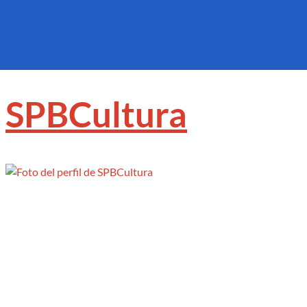
Busca
todo
...
SPBCultura