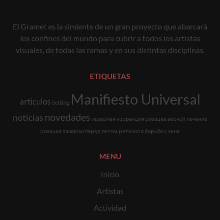
El Gramet es la simiente de un gran proyecto que abarcará
los confines del mundo para cubrir a todos los artistas
visuales, de todas las ramas y en sus distintas disciplinas.
ETIQUETAS
Manifiesto Universal
articulos
betting
novedades
noticias
лазерная коррекция розацеа весной
лечение
розацеа лазером перед летом
ретинол в борьбе с акне
MENU
Inicio
Artistas
Actividad