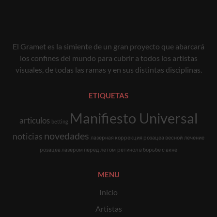
El Gramet es la simiente de un gran proyecto que abarcará
los confines del mundo para cubrir a todos los artistas
visuales, de todas las ramas y en sus distintas disciplinas.
ETIQUETAS
Manifiesto Universal
articulos
betting
novedades
noticias
лазерная коррекция розацеа весной
лечение
розацеа лазером перед летом
ретинол в борьбе с акне
MENU
Inicio
Artistas