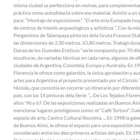
misma ciudad se perfecciona en resinas, para complementar
práctica como autodidacta sobre ese material. Asistió a un 
para: “Montaje de exposiciones”. “El arte enla Europade hoy
de centros de interés arqueológicos y artísticos ”. Con la mi
Pergaminos de Talampaya pinta los dela Gruta Frasassi (Itali
las dimensiones de 2,30 metros. X5,80 metros. Trabajó dura
Danza de los Duendes Eróticos ”serie compuesta por 70 dib
esculturas, de variadas técnicas en cada rama, algunos de e
ciudades de Argentina, Colombia, Europa y Australia. En 1
Florencia le ofrece como galardón, la única aprobación y aus
artes para Argentina al proyecto presentado por el Círculo
Nicolás, que consistia en recorrer un itinerario por diferent
país, con las 14 pinturas dela Serie: “... De Los Tejados Flore
años '96 y 67. De las exposiciones realizadas en Buenos Air
mencionar lugares prestigiosos como: el “Café Tortoni”, Galer
espacio de arte, Centro Cultural Recoleta, ... En 1998 la galer
de Buenos Aires, le ofrece el espacio para una exposición ind
considerado entre los diez primeros artistas del país. En 19