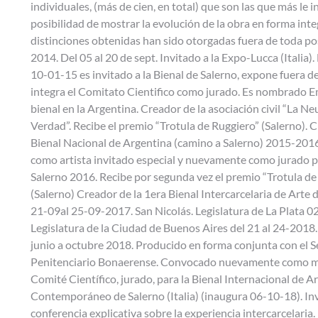
individuales, (más de cien, en total) que son las que más le i
posibilidad de mostrar la evolución de la obra en forma inte
distinciones obtenidas han sido otorgadas fuera de toda po
2014. Del 05 al 20 de sept. Invitado a la Expo-Lucca (Italia).
10-01-15 es invitado a la Bienal de Salerno, expone fuera d
integra el Comitato Cientifico como jurado. Es nombrado E
bienal en la Argentina. Creador de la asociación civil “La Ne
Verdad”. Recibe el premio “Trotula de Ruggiero” (Salerno). C
Bienal Nacional de Argentina (camino a Salerno) 2015-20
como artista invitado especial y nuevamente como jurado pa
Salerno 2016. Recibe por segunda vez el premio “Trotula de
(Salerno) Creador de la 1era Bienal Intercarcelaria de Arte d
21-09al 25-09-2017. San Nicolás. Legislatura de La Plata 0
Legislatura de la Ciudad de Buenos Aires del 21 al 24-2018
junio a octubre 2018. Producido en forma conjunta con el S
Penitenciario Bonaerense. Convocado nuevamente como m
Comité Científico, jurado, para la Bienal Internacional de A
Contemporáneo de Salerno (Italia) (inaugura 06-10-18). In
conferencia explicativa sobre la experiencia intercarcelaria