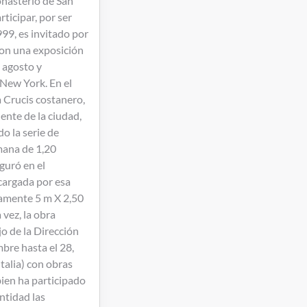
onasterio de San
ticipar, por ser
999, es invitado por
con una exposición
, agosto y
 New York. En el
a Crucis costanero,
ente de la ciudad,
o la serie de
mana de 1,20
guró en el
ncargada por esa
damente 5 m X 2,50
 vez, la obra
o de la Dirección
bre hasta el 28,
talia) con obras
bien ha participado
antidad las