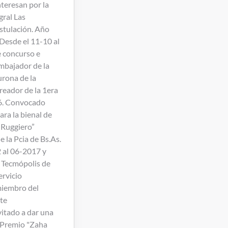
nteresan por la
gral Las
stulación. Año
 Desde el 11-10 al
e concurso e
mbajador de la
urona de la
reador de la 1era
16. Convocado
ra la bienal de
 Ruggiero”
e la Pcia de Bs.As.
2 al 06-2017 y
. Tecmópolis de
ervicio
iembro del
rte
vitado a dar una
. Premio "Zaha