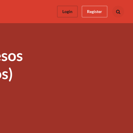
Login
Register
Busca todo
esos
s)