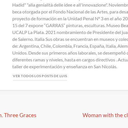
Hadid" "alla genialità delle idee e all'innovazione". Noviem
beca otorgada por el Fondo Nacional de las Artes, para desa
proyecto de formación en la Unidad Penal Nº 3 en el año 20
15 del 7 expone “GARRAS” pinturas, esculturas. Museo Bea
UCALP La Plata. 2021 nombramiento de Presidente del juar
de Salerno. Italia Sus obras se encuentran en museos y cole
de: Argentina, Chile, Colombia, Francia, España, Italia, Ale
Unidos. Desde sus primeros años laborales, se desempeñó
diferentes ramas y niveles, hasta en cargos directivos . Act
taller de experimentación y enseñanza en San Nicolás.
VER TODOS LOS POSTS DE LUIS
 de entradas
. Three Graces
Woman with the cl