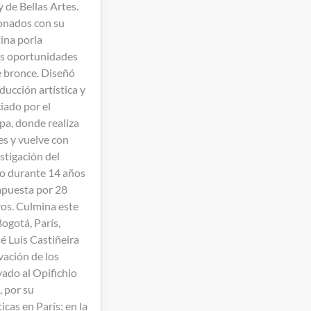
y de Bellas Artes.
ionados con su
ina porla
s oportunidades
e bronce. Diseñó
oducción artística y
iado por el
pa, donde realiza
es y vuelve con
stigación del
vo durante 14 años
ompuesta por 28
ros. Culmina este
ogotá, París,
sé Luis Castiñeira
rvación de los
vado al Opifichio
, por su
icas en París; en la