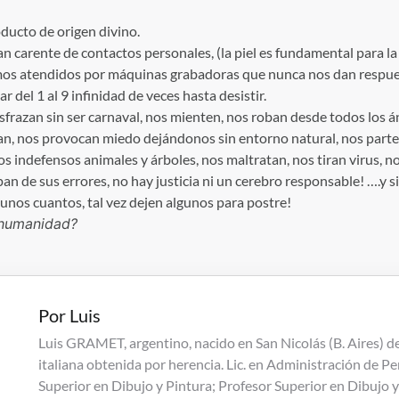
ducto de origen divino.
an carente de contactos personales, (la piel es fundamental para 
mos atendidos por máquinas grabadoras que nunca nos dan respues
 del 1 al 9 infinidad de veces hasta desistir.
sfrazan sin ser carnaval, nos mienten, nos roban desde todos los á
an, nos provocan miedo dejándonos sin entorno natural, nos parte
s indefensos animales y árboles, nos maltratan, nos tiran virus, n
an de sus errores, no hay justicia ni un cerebro responsable! ….y 
nos cuantos, tal vez dejen algunos para postre!
 humanidad?
Por
Luis
Luis GRAMET, argentino, nacido en San Nicolás (B. Aires) d
italiana obtenida por herencia. Lic. en Administración de Pe
Superior en Dibujo y Pintura; Profesor Superior en Dibujo y