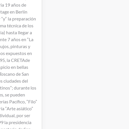
ia 19 años de
stage en Berlín
 ”y“ la preparación
sma técnica de los
a) hasta llegar a
nte 7 años en “La
ujos, pinturas y
llos expuestos en
995, la CRETAde
picio en bellas
 Toscano de San
es ciudades del
ntinos”; durante los
es, se pueden
ías Pacífico, “Filo”
ía “Arte asiático”
ividual, por ser
99 la presidencia