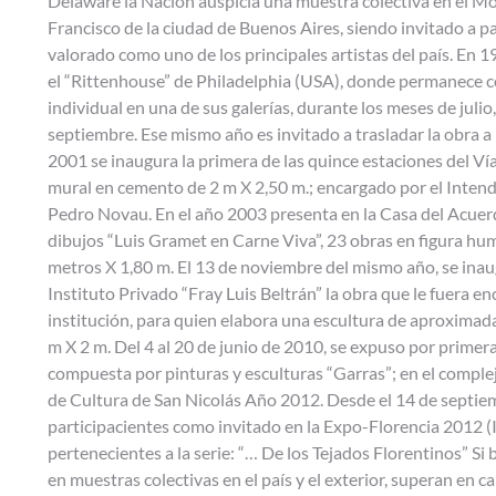
Delaware la Nación auspicia una muestra colectiva en el M
Francisco de la ciudad de Buenos Aires, siendo invitado a par
valorado como uno de los principales artistas del país. En 1
el “Rittenhouse” de Philadelphia (USA), donde permanece 
individual en una de sus galerías, durante los meses de julio
septiembre. Ese mismo año es invitado a trasladar la obra a
2001 se inaugura la primera de las quince estaciones del Ví
mural en cemento de 2 m X 2,50 m.; encargado por el Intend
Pedro Novau. En el año 2003 presenta en la Casa del Acuerd
dibujos “Luis Gramet en Carne Viva”, 23 obras en figura hu
metros X 1,80 m. El 13 de noviembre del mismo año, se inau
Instituto Privado “Fray Luis Beltrán” la obra que le fuera e
institución, para quien elabora una escultura de aproxima
m X 2 m. Del 4 al 20 de junio de 2010, se expuso por primera
compuesta por pinturas y esculturas “Garras”; en el complej
de Cultura de San Nicolás Año 2012. Desde el 14 de septiem
participacientes como invitado en la Expo-Florencia 2012 (I
pertenecientes a la serie: “… De los Tejados Florentinos” Si 
en muestras colectivas en el país y el exterior, superan en c