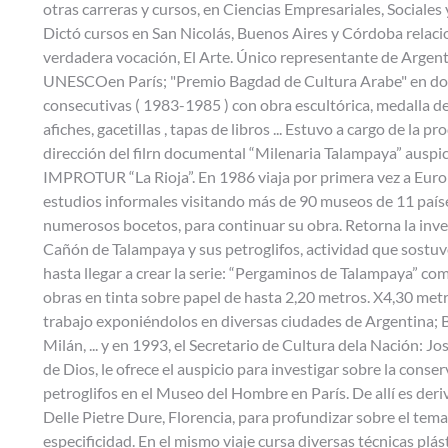
otras carreras y cursos, en Ciencias Empresariales, Sociales 
Dictó cursos en San Nicolás, Buenos Aires y Córdoba relac
verdadera vocación, El Arte. Único representante de Argent
UNESCOen París; "Premio Bagdad de Cultura Arabe" en do
consecutivas ( 1983-1985 ) con obra escultórica, medalla d
afiches, gacetillas , tapas de libros ... Estuvo a cargo de la pr
dirección del filrn documental “Milenaria Talampaya” auspic
IMPROTUR “La Rioja”. En 1986 viaja por primera vez a Euro
estudios informales visitando más de 90 museos de 11 país
numerosos bocetos, para continuar su obra. Retorna la inve
Cañón de Talampaya y sus petroglifos, actividad que sostu
hasta llegar a crear la serie: “Pergaminos de Talampaya” c
obras en tinta sobre papel de hasta 2,20 metros. X4,30 met
trabajo exponiéndolos en diversas ciudades de Argentina; B
Milán, ... y en 1993, el Secretario de Cultura dela Nación: Jo
de Dios, le ofrece el auspicio para investigar sobre la conse
petroglifos en el Museo del Hombre en París. De allí es deri
Delle Pietre Dure, Florencia, para profundizar sobre el tema
especificidad. En el mismo viaje cursa diversas técnicas plást