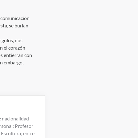
la comunicación
ta, se burlan
ngulos, nos
n el corazón
os entierran con
sin embargo,
e nacionalidad
rsonal; Profesor
 Escultura; entre