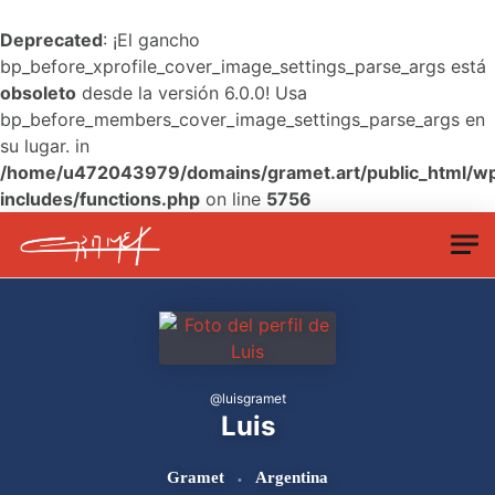
Deprecated
: ¡El gancho
bp_before_xprofile_cover_image_settings_parse_args está
obsoleto
desde la versión 6.0.0! Usa
bp_before_members_cover_image_settings_parse_args en
su lugar. in
/home/u472043979/domains/gramet.art/public_html/w
includes/functions.php
on line
5756
Skip to main content
@
luisgramet
Luis
Gramet
Argentina