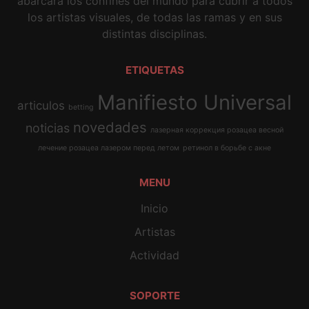
abarcará los confines del mundo para cubrir a todos
los artistas visuales, de todas las ramas y en sus
distintas disciplinas.
ETIQUETAS
Manifiesto Universal
articulos
betting
novedades
noticias
лазерная коррекция розацеа весной
лечение розацеа лазером перед летом
ретинол в борьбе с акне
MENU
Inicio
Artistas
Actividad
SOPORTE