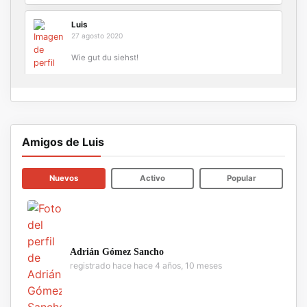
Luis
27 agosto 2020
Wie gut du siehst!
lasimplicite
07 octubre 2020
para mi no la tenemos q explicar, pero debemos decir
Amigos de Luis
qe nos llega observar la que no es nuestra.. esta obra
me da a q el mundo esta asi hecho plastico y fuego,
nosotros alli sobreviviendo…..
|
|
Nuevos
Activo
Popular
Adrián Gómez Sancho
registrado hace hace 4 años, 10 meses